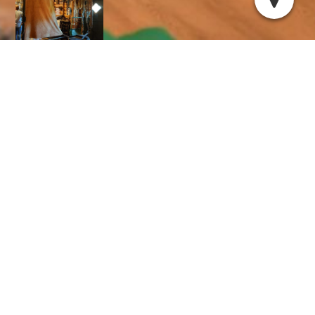
Voor boekingen bij voorkeur telefonisch Dhr. J. Hoekstra
0513-431902, voor andere informatie gelieve het
contactformulier in te vullen, wij reageren zo spoedig mogelijk.
t
SHANTY'S ZINGEN, DAT DOEN WIJ MET PLEZIER
20 jaar bestaat ons shantykoor, we zijn een
gezellige groep met mannen en vrouwen die
regelmatig optreden bij evenementen (denk
aan havendagen, visserijdagen e.d.,
verzorgingshuizen en op uitnodiging, mocht
U enthousiast worden komt gerust even
kijken op donderdag avond van 20.00 t/m
22.00 uur bij gebouw Unitas op de Omloop in
Sint Nicolaasga. Behalve lekker zingen staat