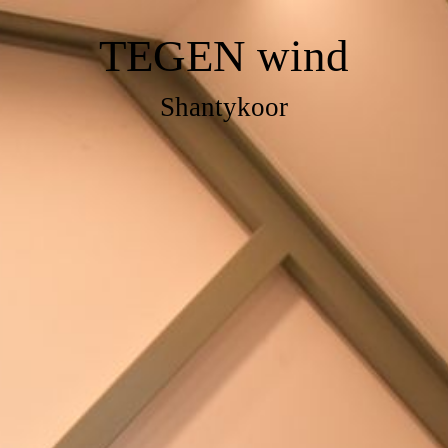
TEGEN
wind
Shantykoor