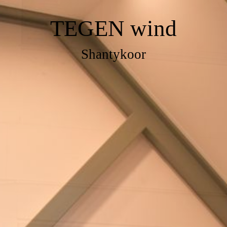
TEGEN
wind
Shantykoor