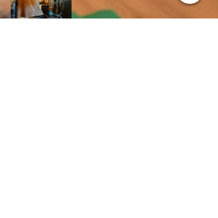
Voor boekingen bij voorkeur telefonisch Dhr. J. Hoekstra
0513-431902, voor andere informatie gelieve het
contactformulier in te vullen, wij reageren zo spoedig mogelijk.
t
Gastenboek
We zijn altijd benieuwd wie onze website heeft bezocht. We
zijn blij met elk bericht in ons gastenboek, dus laat gerust uw
opmerkingen, ideeën of gewoon een groet achter!
Gastenboek
3 berichten
Nieuw bericht toevoegen aan gastenboek
Lucie Ramakers
03-04-25
21:06:56
Wat een prachtige website marga
Chris Lantrok
11-01-25
08:41:07
Wat een leuke website,